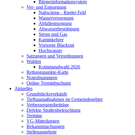
Bürgerinformationsystem
Ver- und Entsorgung
Nahwärme - Rieder Feld
Wasserversorgung
Abfallentsorgung
Abwasserbeseitigung
Strom und Gas
Kaminkehrer
Vorsorge Blackout
Hochwasser
Satzungen und Verordnungen
Wahlen
Kommunalwahl 2026
Rettungspunkte-Karte
Notrufnummern
Online Terminbuchung
Aktuelles
Grundstücksverkäufe
Tiefbaumaßnahmen im Gemeindegebiet
Verbesserungsbeiträge
Defekte Straßenbeleuchtung
Termine
VG-Mitteilungen
Bekanntmachungen
Stellenangebote