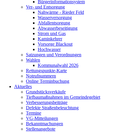
Bürgerinformationsystem
Ver- und Entsorgung
Nahwärme - Rieder Feld
Wasserversorgung
Abfallentsorgung
Abwasserbeseitigung
Strom und Gas
Kaminkehrer
Vorsorge Blackout
Hochwasser
Satzungen und Verordnungen
Wahlen
Kommunalwahl 2026
Rettungspunkte-Karte
Notrufnummern
Online Terminbuchung
Aktuelles
Grundstücksverkäufe
Tiefbaumaßnahmen im Gemeindegebiet
Verbesserungsbeiträge
Defekte Straßenbeleuchtung
Termine
VG-Mitteilungen
Bekanntmachungen
Stellenangebote