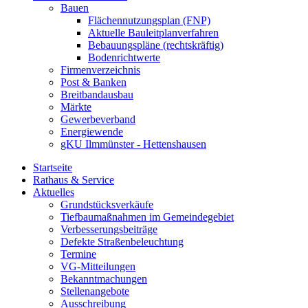
Bauen
Flächennutzungsplan (FNP)
Aktuelle Bauleitplanverfahren
Bebauungspläne (rechtskräftig)
Bodenrichtwerte
Firmenverzeichnis
Post & Banken
Breitbandausbau
Märkte
Gewerbeverband
Energiewende
gKU Ilmmünster - Hettenshausen
Startseite
Rathaus & Service
Aktuelles
Grundstücksverkäufe
Tiefbaumaßnahmen im Gemeindegebiet
Verbesserungsbeiträge
Defekte Straßenbeleuchtung
Termine
VG-Mitteilungen
Bekanntmachungen
Stellenangebote
Ausschreibung