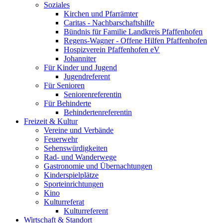
Soziales
Kirchen und Pfarrämter
Caritas - Nachbarschaftshilfe
Bündnis für Familie Landkreis Pfaffenhofen
Regens-Wagner - Offene Hilfen Pfaffenhofen
Hospizverein Pfaffenhofen eV
Johanniter
Für Kinder und Jugend
Jugendreferent
Für Senioren
Seniorenreferentin
Für Behinderte
Behindertenreferentin
Freizeit & Kultur
Vereine und Verbände
Feuerwehr
Sehenswürdigkeiten
Rad- und Wanderwege
Gastronomie und Übernachtungen
Kinderspielplätze
Sporteinrichtungen
Kino
Kulturreferat
Kulturreferent
Wirtschaft & Standort