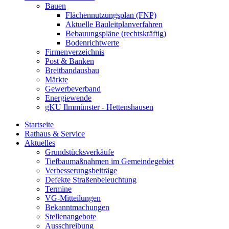
Bauen
Flächennutzungsplan (FNP)
Aktuelle Bauleitplanverfahren
Bebauungspläne (rechtskräftig)
Bodenrichtwerte
Firmenverzeichnis
Post & Banken
Breitbandausbau
Märkte
Gewerbeverband
Energiewende
gKU Ilmmünster - Hettenshausen
Startseite
Rathaus & Service
Aktuelles
Grundstücksverkäufe
Tiefbaumaßnahmen im Gemeindegebiet
Verbesserungsbeiträge
Defekte Straßenbeleuchtung
Termine
VG-Mitteilungen
Bekanntmachungen
Stellenangebote
Ausschreibung