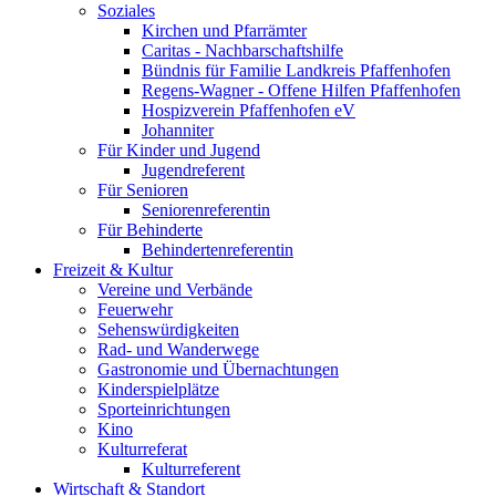
Soziales
Kirchen und Pfarrämter
Caritas - Nachbarschaftshilfe
Bündnis für Familie Landkreis Pfaffenhofen
Regens-Wagner - Offene Hilfen Pfaffenhofen
Hospizverein Pfaffenhofen eV
Johanniter
Für Kinder und Jugend
Jugendreferent
Für Senioren
Seniorenreferentin
Für Behinderte
Behindertenreferentin
Freizeit & Kultur
Vereine und Verbände
Feuerwehr
Sehenswürdigkeiten
Rad- und Wanderwege
Gastronomie und Übernachtungen
Kinderspielplätze
Sporteinrichtungen
Kino
Kulturreferat
Kulturreferent
Wirtschaft & Standort