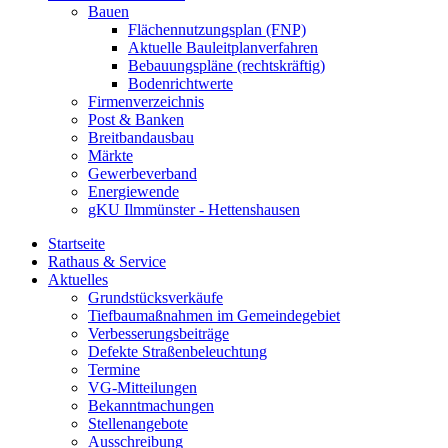
Bauen
Flächennutzungsplan (FNP)
Aktuelle Bauleitplanverfahren
Bebauungspläne (rechtskräftig)
Bodenrichtwerte
Firmenverzeichnis
Post & Banken
Breitbandausbau
Märkte
Gewerbeverband
Energiewende
gKU Ilmmünster - Hettenshausen
Startseite
Rathaus & Service
Aktuelles
Grundstücksverkäufe
Tiefbaumaßnahmen im Gemeindegebiet
Verbesserungsbeiträge
Defekte Straßenbeleuchtung
Termine
VG-Mitteilungen
Bekanntmachungen
Stellenangebote
Ausschreibung