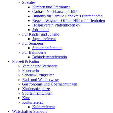
Soziales
Kirchen und Pfarrämter
Caritas - Nachbarschaftshilfe
Bündnis für Familie Landkreis Pfaffenhofen
Regens-Wagner - Offene Hilfen Pfaffenhofen
Hospizverein Pfaffenhofen eV
Johanniter
Für Kinder und Jugend
Jugendreferent
Für Senioren
Seniorenreferentin
Für Behinderte
Behindertenreferentin
Freizeit & Kultur
Vereine und Verbände
Feuerwehr
Sehenswürdigkeiten
Rad- und Wanderwege
Gastronomie und Übernachtungen
Kinderspielplätze
Sporteinrichtungen
Kino
Kulturreferat
Kulturreferent
Wirtschaft & Standort