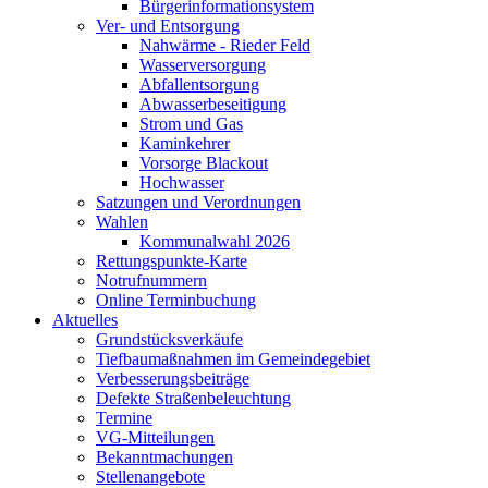
Bürgerinformationsystem
Ver- und Entsorgung
Nahwärme - Rieder Feld
Wasserversorgung
Abfallentsorgung
Abwasserbeseitigung
Strom und Gas
Kaminkehrer
Vorsorge Blackout
Hochwasser
Satzungen und Verordnungen
Wahlen
Kommunalwahl 2026
Rettungspunkte-Karte
Notrufnummern
Online Terminbuchung
Aktuelles
Grundstücksverkäufe
Tiefbaumaßnahmen im Gemeindegebiet
Verbesserungsbeiträge
Defekte Straßenbeleuchtung
Termine
VG-Mitteilungen
Bekanntmachungen
Stellenangebote