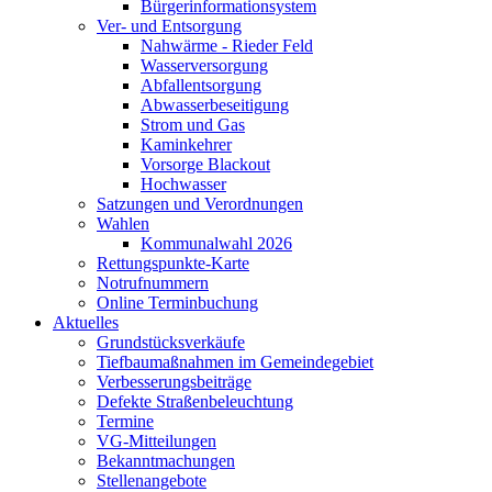
Bürgerinformationsystem
Ver- und Entsorgung
Nahwärme - Rieder Feld
Wasserversorgung
Abfallentsorgung
Abwasserbeseitigung
Strom und Gas
Kaminkehrer
Vorsorge Blackout
Hochwasser
Satzungen und Verordnungen
Wahlen
Kommunalwahl 2026
Rettungspunkte-Karte
Notrufnummern
Online Terminbuchung
Aktuelles
Grundstücksverkäufe
Tiefbaumaßnahmen im Gemeindegebiet
Verbesserungsbeiträge
Defekte Straßenbeleuchtung
Termine
VG-Mitteilungen
Bekanntmachungen
Stellenangebote