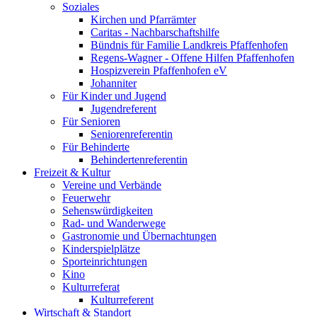
Soziales
Kirchen und Pfarrämter
Caritas - Nachbarschaftshilfe
Bündnis für Familie Landkreis Pfaffenhofen
Regens-Wagner - Offene Hilfen Pfaffenhofen
Hospizverein Pfaffenhofen eV
Johanniter
Für Kinder und Jugend
Jugendreferent
Für Senioren
Seniorenreferentin
Für Behinderte
Behindertenreferentin
Freizeit & Kultur
Vereine und Verbände
Feuerwehr
Sehenswürdigkeiten
Rad- und Wanderwege
Gastronomie und Übernachtungen
Kinderspielplätze
Sporteinrichtungen
Kino
Kulturreferat
Kulturreferent
Wirtschaft & Standort