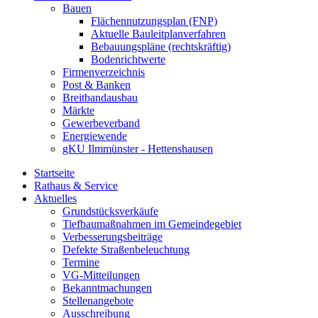
Bauen
Flächennutzungsplan (FNP)
Aktuelle Bauleitplanverfahren
Bebauungspläne (rechtskräftig)
Bodenrichtwerte
Firmenverzeichnis
Post & Banken
Breitbandausbau
Märkte
Gewerbeverband
Energiewende
gKU Ilmmünster - Hettenshausen
Startseite
Rathaus & Service
Aktuelles
Grundstücksverkäufe
Tiefbaumaßnahmen im Gemeindegebiet
Verbesserungsbeiträge
Defekte Straßenbeleuchtung
Termine
VG-Mitteilungen
Bekanntmachungen
Stellenangebote
Ausschreibung