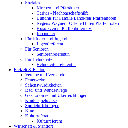
Soziales
Kirchen und Pfarrämter
Caritas - Nachbarschaftshilfe
Bündnis für Familie Landkreis Pfaffenhofen
Regens-Wagner - Offene Hilfen Pfaffenhofen
Hospizverein Pfaffenhofen eV
Johanniter
Für Kinder und Jugend
Jugendreferent
Für Senioren
Seniorenreferentin
Für Behinderte
Behindertenreferentin
Freizeit & Kultur
Vereine und Verbände
Feuerwehr
Sehenswürdigkeiten
Rad- und Wanderwege
Gastronomie und Übernachtungen
Kinderspielplätze
Sporteinrichtungen
Kino
Kulturreferat
Kulturreferent
Wirtschaft & Standort