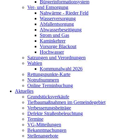
Bürgerinformationsystem
Ver- und Entsorgung
Nahwärme - Rieder Feld
Wasserversorgung
Abfallentsorgung
Abwasserbeseitigung
Strom und Gas
Kaminkehrer
Vorsorge Blackout
Hochwasser
Satzungen und Verordnungen
Wahlen
Kommunalwahl 2026
Rettungspunkte-Karte
Notrufnummern
Online Terminbuchung
Aktuelles
Grundstücksverkäufe
Tiefbaumaßnahmen im Gemeindegebiet
Verbesserungsbeiträge
Defekte Straßenbeleuchtung
Termine
VG-Mitteilungen
Bekanntmachungen
Stellenangebote