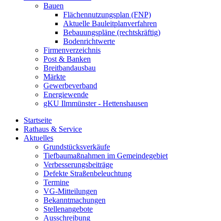
Bauen
Flächennutzungsplan (FNP)
Aktuelle Bauleitplanverfahren
Bebauungspläne (rechtskräftig)
Bodenrichtwerte
Firmenverzeichnis
Post & Banken
Breitbandausbau
Märkte
Gewerbeverband
Energiewende
gKU Ilmmünster - Hettenshausen
Startseite
Rathaus & Service
Aktuelles
Grundstücksverkäufe
Tiefbaumaßnahmen im Gemeindegebiet
Verbesserungsbeiträge
Defekte Straßenbeleuchtung
Termine
VG-Mitteilungen
Bekanntmachungen
Stellenangebote
Ausschreibung