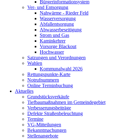
Bürgerinformationsystem
Ver- und Entsorgung
Nahwärme - Rieder Feld
Wasserversorgung
Abfallentsorgung
Abwasserbeseitigung
Strom und Gas
Kaminkehrer
Vorsorge Blackout
Hochwasser
Satzungen und Verordnungen
Wahlen
Kommunalwahl 2026
Rettungspunkte-Karte
Notrufnummern
Online Terminbuchung
Aktuelles
Grundstücksverkäufe
Tiefbaumaßnahmen im Gemeindegebiet
Verbesserungsbeiträge
Defekte Straßenbeleuchtung
Termine
VG-Mitteilungen
Bekanntmachungen
Stellenangebote