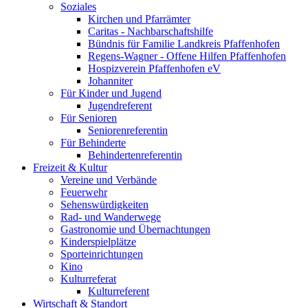
Soziales
Kirchen und Pfarrämter
Caritas - Nachbarschaftshilfe
Bündnis für Familie Landkreis Pfaffenhofen
Regens-Wagner - Offene Hilfen Pfaffenhofen
Hospizverein Pfaffenhofen eV
Johanniter
Für Kinder und Jugend
Jugendreferent
Für Senioren
Seniorenreferentin
Für Behinderte
Behindertenreferentin
Freizeit & Kultur
Vereine und Verbände
Feuerwehr
Sehenswürdigkeiten
Rad- und Wanderwege
Gastronomie und Übernachtungen
Kinderspielplätze
Sporteinrichtungen
Kino
Kulturreferat
Kulturreferent
Wirtschaft & Standort