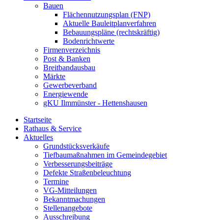
Bauen
Flächennutzungsplan (FNP)
Aktuelle Bauleitplanverfahren
Bebauungspläne (rechtskräftig)
Bodenrichtwerte
Firmenverzeichnis
Post & Banken
Breitbandausbau
Märkte
Gewerbeverband
Energiewende
gKU Ilmmünster - Hettenshausen
Startseite
Rathaus & Service
Aktuelles
Grundstücksverkäufe
Tiefbaumaßnahmen im Gemeindegebiet
Verbesserungsbeiträge
Defekte Straßenbeleuchtung
Termine
VG-Mitteilungen
Bekanntmachungen
Stellenangebote
Ausschreibung