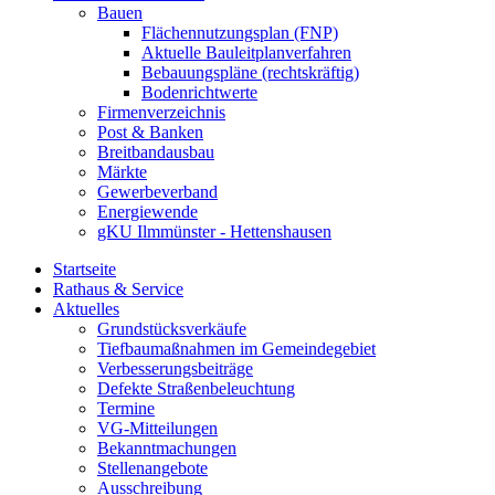
Bauen
Flächennutzungsplan (FNP)
Aktuelle Bauleitplanverfahren
Bebauungspläne (rechtskräftig)
Bodenrichtwerte
Firmenverzeichnis
Post & Banken
Breitbandausbau
Märkte
Gewerbeverband
Energiewende
gKU Ilmmünster - Hettenshausen
Startseite
Rathaus & Service
Aktuelles
Grundstücksverkäufe
Tiefbaumaßnahmen im Gemeindegebiet
Verbesserungsbeiträge
Defekte Straßenbeleuchtung
Termine
VG-Mitteilungen
Bekanntmachungen
Stellenangebote
Ausschreibung