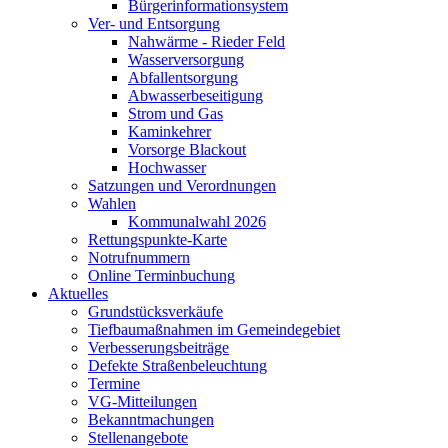
Bürgerinformationsystem
Ver- und Entsorgung
Nahwärme - Rieder Feld
Wasserversorgung
Abfallentsorgung
Abwasserbeseitigung
Strom und Gas
Kaminkehrer
Vorsorge Blackout
Hochwasser
Satzungen und Verordnungen
Wahlen
Kommunalwahl 2026
Rettungspunkte-Karte
Notrufnummern
Online Terminbuchung
Aktuelles
Grundstücksverkäufe
Tiefbaumaßnahmen im Gemeindegebiet
Verbesserungsbeiträge
Defekte Straßenbeleuchtung
Termine
VG-Mitteilungen
Bekanntmachungen
Stellenangebote