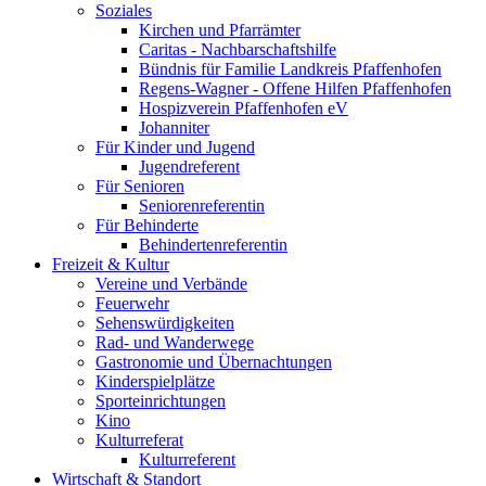
Soziales
Kirchen und Pfarrämter
Caritas - Nachbarschaftshilfe
Bündnis für Familie Landkreis Pfaffenhofen
Regens-Wagner - Offene Hilfen Pfaffenhofen
Hospizverein Pfaffenhofen eV
Johanniter
Für Kinder und Jugend
Jugendreferent
Für Senioren
Seniorenreferentin
Für Behinderte
Behindertenreferentin
Freizeit & Kultur
Vereine und Verbände
Feuerwehr
Sehenswürdigkeiten
Rad- und Wanderwege
Gastronomie und Übernachtungen
Kinderspielplätze
Sporteinrichtungen
Kino
Kulturreferat
Kulturreferent
Wirtschaft & Standort