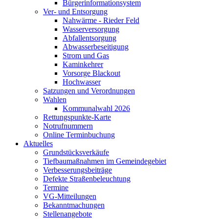
Bürgerinformationsystem
Ver- und Entsorgung
Nahwärme - Rieder Feld
Wasserversorgung
Abfallentsorgung
Abwasserbeseitigung
Strom und Gas
Kaminkehrer
Vorsorge Blackout
Hochwasser
Satzungen und Verordnungen
Wahlen
Kommunalwahl 2026
Rettungspunkte-Karte
Notrufnummern
Online Terminbuchung
Aktuelles
Grundstücksverkäufe
Tiefbaumaßnahmen im Gemeindegebiet
Verbesserungsbeiträge
Defekte Straßenbeleuchtung
Termine
VG-Mitteilungen
Bekanntmachungen
Stellenangebote