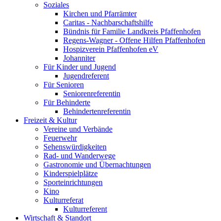
Soziales
Kirchen und Pfarrämter
Caritas - Nachbarschaftshilfe
Bündnis für Familie Landkreis Pfaffenhofen
Regens-Wagner - Offene Hilfen Pfaffenhofen
Hospizverein Pfaffenhofen eV
Johanniter
Für Kinder und Jugend
Jugendreferent
Für Senioren
Seniorenreferentin
Für Behinderte
Behindertenreferentin
Freizeit & Kultur
Vereine und Verbände
Feuerwehr
Sehenswürdigkeiten
Rad- und Wanderwege
Gastronomie und Übernachtungen
Kinderspielplätze
Sporteinrichtungen
Kino
Kulturreferat
Kulturreferent
Wirtschaft & Standort