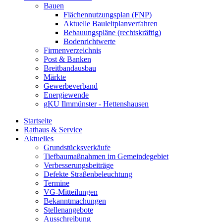
Bauen
Flächennutzungsplan (FNP)
Aktuelle Bauleitplanverfahren
Bebauungspläne (rechtskräftig)
Bodenrichtwerte
Firmenverzeichnis
Post & Banken
Breitbandausbau
Märkte
Gewerbeverband
Energiewende
gKU Ilmmünster - Hettenshausen
Startseite
Rathaus & Service
Aktuelles
Grundstücksverkäufe
Tiefbaumaßnahmen im Gemeindegebiet
Verbesserungsbeiträge
Defekte Straßenbeleuchtung
Termine
VG-Mitteilungen
Bekanntmachungen
Stellenangebote
Ausschreibung