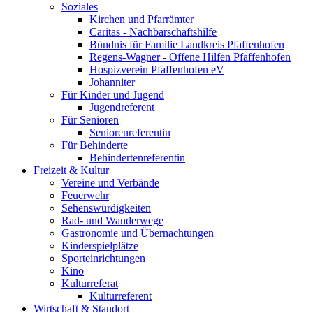
Soziales
Kirchen und Pfarrämter
Caritas - Nachbarschaftshilfe
Bündnis für Familie Landkreis Pfaffenhofen
Regens-Wagner - Offene Hilfen Pfaffenhofen
Hospizverein Pfaffenhofen eV
Johanniter
Für Kinder und Jugend
Jugendreferent
Für Senioren
Seniorenreferentin
Für Behinderte
Behindertenreferentin
Freizeit & Kultur
Vereine und Verbände
Feuerwehr
Sehenswürdigkeiten
Rad- und Wanderwege
Gastronomie und Übernachtungen
Kinderspielplätze
Sporteinrichtungen
Kino
Kulturreferat
Kulturreferent
Wirtschaft & Standort