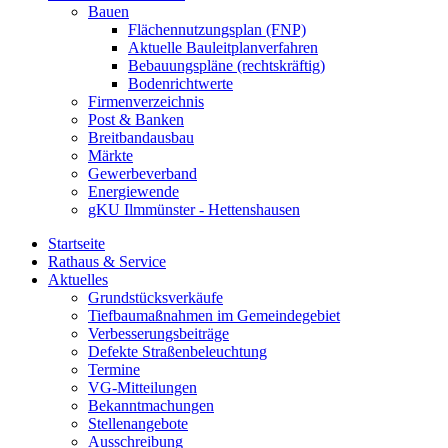
Bauen
Flächennutzungsplan (FNP)
Aktuelle Bauleitplanverfahren
Bebauungspläne (rechtskräftig)
Bodenrichtwerte
Firmenverzeichnis
Post & Banken
Breitbandausbau
Märkte
Gewerbeverband
Energiewende
gKU Ilmmünster - Hettenshausen
Startseite
Rathaus & Service
Aktuelles
Grundstücksverkäufe
Tiefbaumaßnahmen im Gemeindegebiet
Verbesserungsbeiträge
Defekte Straßenbeleuchtung
Termine
VG-Mitteilungen
Bekanntmachungen
Stellenangebote
Ausschreibung