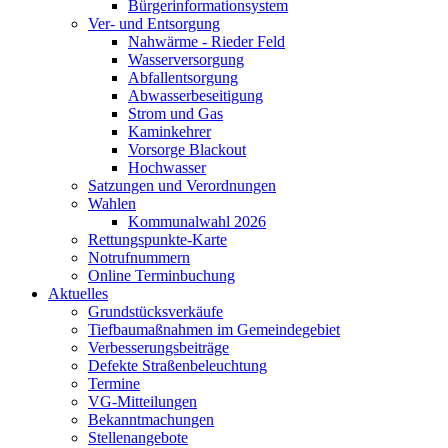
Bürgerinformationsystem
Ver- und Entsorgung
Nahwärme - Rieder Feld
Wasserversorgung
Abfallentsorgung
Abwasserbeseitigung
Strom und Gas
Kaminkehrer
Vorsorge Blackout
Hochwasser
Satzungen und Verordnungen
Wahlen
Kommunalwahl 2026
Rettungspunkte-Karte
Notrufnummern
Online Terminbuchung
Aktuelles
Grundstücksverkäufe
Tiefbaumaßnahmen im Gemeindegebiet
Verbesserungsbeiträge
Defekte Straßenbeleuchtung
Termine
VG-Mitteilungen
Bekanntmachungen
Stellenangebote