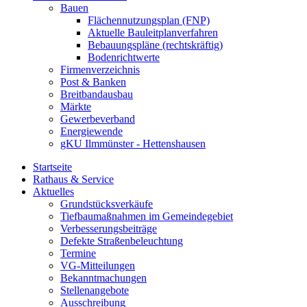
Bauen
Flächennutzungsplan (FNP)
Aktuelle Bauleitplanverfahren
Bebauungspläne (rechtskräftig)
Bodenrichtwerte
Firmenverzeichnis
Post & Banken
Breitbandausbau
Märkte
Gewerbeverband
Energiewende
gKU Ilmmünster - Hettenshausen
Startseite
Rathaus & Service
Aktuelles
Grundstücksverkäufe
Tiefbaumaßnahmen im Gemeindegebiet
Verbesserungsbeiträge
Defekte Straßenbeleuchtung
Termine
VG-Mitteilungen
Bekanntmachungen
Stellenangebote
Ausschreibung