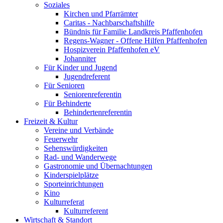
Soziales
Kirchen und Pfarrämter
Caritas - Nachbarschaftshilfe
Bündnis für Familie Landkreis Pfaffenhofen
Regens-Wagner - Offene Hilfen Pfaffenhofen
Hospizverein Pfaffenhofen eV
Johanniter
Für Kinder und Jugend
Jugendreferent
Für Senioren
Seniorenreferentin
Für Behinderte
Behindertenreferentin
Freizeit & Kultur
Vereine und Verbände
Feuerwehr
Sehenswürdigkeiten
Rad- und Wanderwege
Gastronomie und Übernachtungen
Kinderspielplätze
Sporteinrichtungen
Kino
Kulturreferat
Kulturreferent
Wirtschaft & Standort