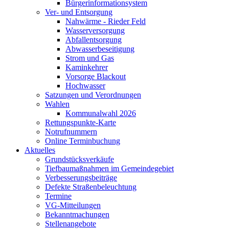
Bürgerinformationsystem
Ver- und Entsorgung
Nahwärme - Rieder Feld
Wasserversorgung
Abfallentsorgung
Abwasserbeseitigung
Strom und Gas
Kaminkehrer
Vorsorge Blackout
Hochwasser
Satzungen und Verordnungen
Wahlen
Kommunalwahl 2026
Rettungspunkte-Karte
Notrufnummern
Online Terminbuchung
Aktuelles
Grundstücksverkäufe
Tiefbaumaßnahmen im Gemeindegebiet
Verbesserungsbeiträge
Defekte Straßenbeleuchtung
Termine
VG-Mitteilungen
Bekanntmachungen
Stellenangebote