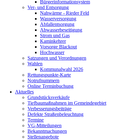
Bürgerinformationsystem
Ver- und Entsorgung
Nahwärme - Rieder Feld
Wasserversorgung
Abfallentsorgung
Abwasserbeseitigung
Strom und Gas
Kaminkehrer
Vorsorge Blackout
Hochwasser
Satzungen und Verordnungen
Wahlen
Kommunalwahl 2026
Rettungspunkte-Karte
Notrufnummern
Online Terminbuchung
Aktuelles
Grundstücksverkäufe
Tiefbaumaßnahmen im Gemeindegebiet
Verbesserungsbeiträge
Defekte Straßenbeleuchtung
Termine
VG-Mitteilungen
Bekanntmachungen
Stellenangebote