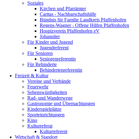
Soziales
Kirchen und Pfarrämter
Caritas - Nachbarschaftshilfe
Bündnis für Familie Landkreis Pfaffenhofen
Regens-Wagner - Offene Hilfen Pfaffenhofen
Hospizverein Pfaffenhofen eV
Johanniter
Für Kinder und Jugend
Jugendreferent
Für Senioren
Seniorenreferentin
Für Behinderte
Behindertenreferentin
Freizeit & Kultur
Vereine und Verbände
Feuerwehr
Sehenswürdigkeiten
Rad- und Wanderwege
Gastronomie und Übernachtungen
Kinderspielplätze
Sporteinrichtungen
Kino
Kulturreferat
Kulturreferent
Wirtschaft & Standort