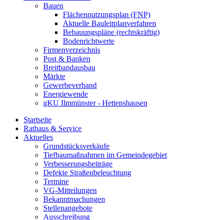
Bauen
Flächennutzungsplan (FNP)
Aktuelle Bauleitplanverfahren
Bebauungspläne (rechtskräftig)
Bodenrichtwerte
Firmenverzeichnis
Post & Banken
Breitbandausbau
Märkte
Gewerbeverband
Energiewende
gKU Ilmmünster - Hettenshausen
Startseite
Rathaus & Service
Aktuelles
Grundstücksverkäufe
Tiefbaumaßnahmen im Gemeindegebiet
Verbesserungsbeiträge
Defekte Straßenbeleuchtung
Termine
VG-Mitteilungen
Bekanntmachungen
Stellenangebote
Ausschreibung