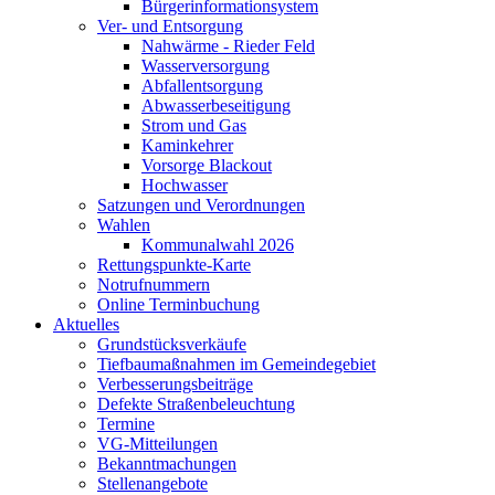
Bürgerinformationsystem
Ver- und Entsorgung
Nahwärme - Rieder Feld
Wasserversorgung
Abfallentsorgung
Abwasserbeseitigung
Strom und Gas
Kaminkehrer
Vorsorge Blackout
Hochwasser
Satzungen und Verordnungen
Wahlen
Kommunalwahl 2026
Rettungspunkte-Karte
Notrufnummern
Online Terminbuchung
Aktuelles
Grundstücksverkäufe
Tiefbaumaßnahmen im Gemeindegebiet
Verbesserungsbeiträge
Defekte Straßenbeleuchtung
Termine
VG-Mitteilungen
Bekanntmachungen
Stellenangebote