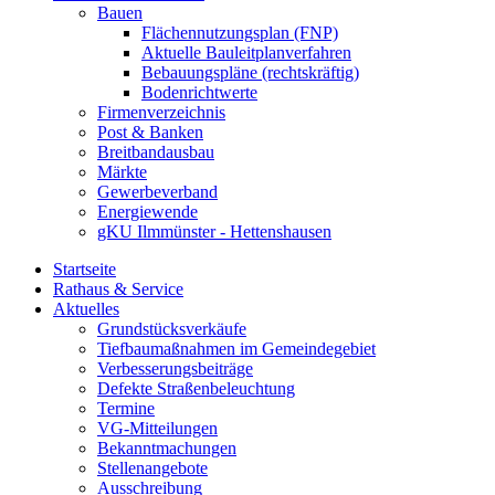
Bauen
Flächennutzungsplan (FNP)
Aktuelle Bauleitplanverfahren
Bebauungspläne (rechtskräftig)
Bodenrichtwerte
Firmenverzeichnis
Post & Banken
Breitbandausbau
Märkte
Gewerbeverband
Energiewende
gKU Ilmmünster - Hettenshausen
Startseite
Rathaus & Service
Aktuelles
Grundstücksverkäufe
Tiefbaumaßnahmen im Gemeindegebiet
Verbesserungsbeiträge
Defekte Straßenbeleuchtung
Termine
VG-Mitteilungen
Bekanntmachungen
Stellenangebote
Ausschreibung