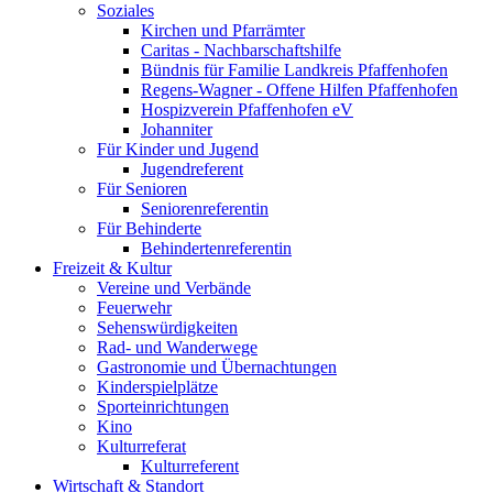
Soziales
Kirchen und Pfarrämter
Caritas - Nachbarschaftshilfe
Bündnis für Familie Landkreis Pfaffenhofen
Regens-Wagner - Offene Hilfen Pfaffenhofen
Hospizverein Pfaffenhofen eV
Johanniter
Für Kinder und Jugend
Jugendreferent
Für Senioren
Seniorenreferentin
Für Behinderte
Behindertenreferentin
Freizeit & Kultur
Vereine und Verbände
Feuerwehr
Sehenswürdigkeiten
Rad- und Wanderwege
Gastronomie und Übernachtungen
Kinderspielplätze
Sporteinrichtungen
Kino
Kulturreferat
Kulturreferent
Wirtschaft & Standort