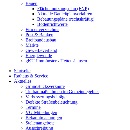
Bauen
Flächennutzungsplan (FNP)
Aktuelle Bauleitplanverfahren
Bebauungspläne (rechtskräftig)
Bodenrichtwerte
Firmenverzeichnis
Post & Banken
Breitbandausbau
Märkte
Gewerbeverband
Energiewende
gKU Ilmmünster - Hettenshausen
Startseite
Rathaus & Service
Aktuelles
Grundstücksverkäufe
Tiefbaumaßnahmen im Gemeindegebiet
Verbesserungsbeiträge
Defekte Straßenbeleuchtung
Termine
VG-Mitteilungen
Bekanntmachungen
Stellenangebote
Ausschreibung