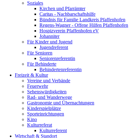
Soziales
Kirchen und Pfarrämter
Caritas - Nachbarschaftshilfe
Bündnis für Familie Landkreis Pfaffenhofen
Regens-Wagner - Offene Hilfen Pfaffenhofen
Hospizverein Pfaffenhofen eV
Johanniter
Für Kinder und Jugend
Jugendreferent
Für Senioren
Seniorenreferentin
Für Behinderte
Behindertenreferentin
Freizeit & Kultur
Vereine und Verbände
Feuerwehr
Sehenswürdigkeiten
Rad- und Wanderwege
Gastronomie und Übernachtungen
Kinderspielplätze
Sporteinrichtungen
Kino
Kulturreferat
Kulturreferent
Wirtschaft & Standort