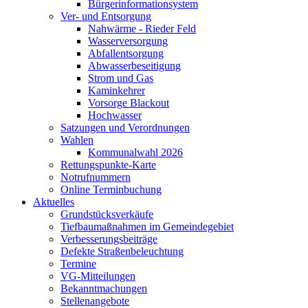
Bürgerinformationsystem
Ver- und Entsorgung
Nahwärme - Rieder Feld
Wasserversorgung
Abfallentsorgung
Abwasserbeseitigung
Strom und Gas
Kaminkehrer
Vorsorge Blackout
Hochwasser
Satzungen und Verordnungen
Wahlen
Kommunalwahl 2026
Rettungspunkte-Karte
Notrufnummern
Online Terminbuchung
Aktuelles
Grundstücksverkäufe
Tiefbaumaßnahmen im Gemeindegebiet
Verbesserungsbeiträge
Defekte Straßenbeleuchtung
Termine
VG-Mitteilungen
Bekanntmachungen
Stellenangebote