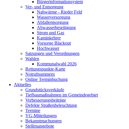
Bürgerinformationsystem
Ver- und Entsorgung
Nahwärme - Rieder Feld
Wasserversorgung
Abfallentsorgung
Abwasserbeseitigung
Strom und Gas
Kaminkehrer
Vorsorge Blackout
Hochwasser
Satzungen und Verordnungen
Wahlen
Kommunalwahl 2026
Rettungspunkte-Karte
Notrufnummern
Online Terminbuchung
Aktuelles
Grundstücksverkäufe
Tiefbaumaßnahmen im Gemeindegebiet
Verbesserungsbeiträge
Defekte Straßenbeleuchtung
Termine
VG-Mitteilungen
Bekanntmachungen
Stellenangebote