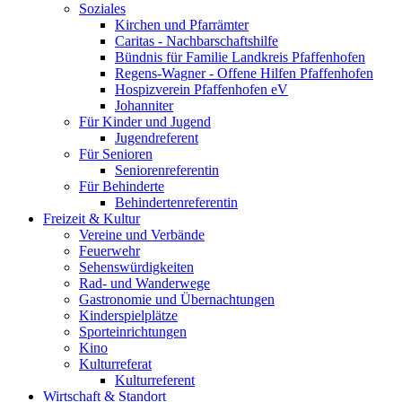
Soziales
Kirchen und Pfarrämter
Caritas - Nachbarschaftshilfe
Bündnis für Familie Landkreis Pfaffenhofen
Regens-Wagner - Offene Hilfen Pfaffenhofen
Hospizverein Pfaffenhofen eV
Johanniter
Für Kinder und Jugend
Jugendreferent
Für Senioren
Seniorenreferentin
Für Behinderte
Behindertenreferentin
Freizeit & Kultur
Vereine und Verbände
Feuerwehr
Sehenswürdigkeiten
Rad- und Wanderwege
Gastronomie und Übernachtungen
Kinderspielplätze
Sporteinrichtungen
Kino
Kulturreferat
Kulturreferent
Wirtschaft & Standort