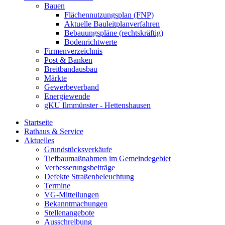
Bauen
Flächennutzungsplan (FNP)
Aktuelle Bauleitplanverfahren
Bebauungspläne (rechtskräftig)
Bodenrichtwerte
Firmenverzeichnis
Post & Banken
Breitbandausbau
Märkte
Gewerbeverband
Energiewende
gKU Ilmmünster - Hettenshausen
Startseite
Rathaus & Service
Aktuelles
Grundstücksverkäufe
Tiefbaumaßnahmen im Gemeindegebiet
Verbesserungsbeiträge
Defekte Straßenbeleuchtung
Termine
VG-Mitteilungen
Bekanntmachungen
Stellenangebote
Ausschreibung