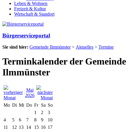
Leben & Wohnen
Freizeit & Kultur
Wirtschaft & Standort
Bürgerserviceportal
Sie sind hier:
Gemeinde Ilmmünster
>
Aktuelles
>
Termine
Terminkalender der Gemeinde
Ilmmünster
Mai
2026
Mo
Di
Mi
Do
Fr
Sa
So
1
2
3
4
5
6
7
8
9
10
11
12
13
14
15
16
17