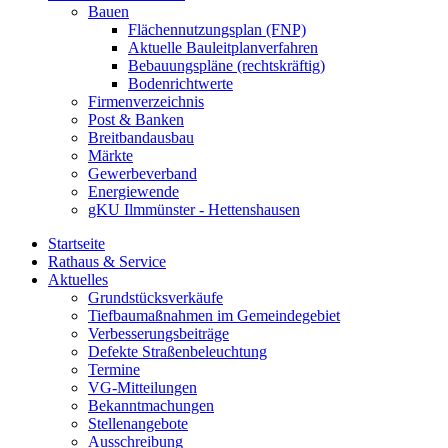
Bauen
Flächennutzungsplan (FNP)
Aktuelle Bauleitplanverfahren
Bebauungspläne (rechtskräftig)
Bodenrichtwerte
Firmenverzeichnis
Post & Banken
Breitbandausbau
Märkte
Gewerbeverband
Energiewende
gKU Ilmmünster - Hettenshausen
Startseite
Rathaus & Service
Aktuelles
Grundstücksverkäufe
Tiefbaumaßnahmen im Gemeindegebiet
Verbesserungsbeiträge
Defekte Straßenbeleuchtung
Termine
VG-Mitteilungen
Bekanntmachungen
Stellenangebote
Ausschreibung