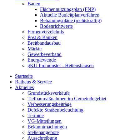
Bauen
Flächennutzungsplan (FNP)
Aktuelle Bauleitplanverfahren
Bebauungspläne (rechtskräftig)
Bodenrichtwerte
Firmenverzeichnis
Post & Banken
Breitbandausbau
Märkte
Gewerbeverband
Energiewende
gKU Ilmmünster - Hettenshausen
Startseite
Rathaus & Service
Aktuelles
Grundstücksverkäufe
Tiefbaumaßnahmen im Gemeindegebiet
Verbesserungsbeiträge
Defekte Straßenbeleuchtung
Termine
VG-Mitteilungen
Bekanntmachungen
Stellenangebote
Ausschreibung