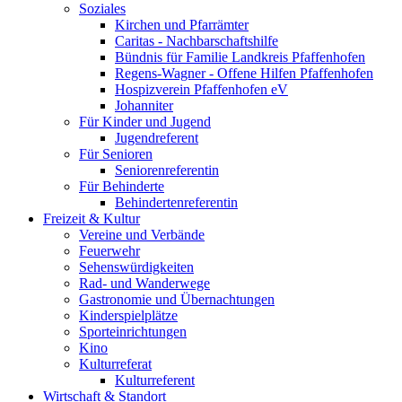
Soziales
Kirchen und Pfarrämter
Caritas - Nachbarschaftshilfe
Bündnis für Familie Landkreis Pfaffenhofen
Regens-Wagner - Offene Hilfen Pfaffenhofen
Hospizverein Pfaffenhofen eV
Johanniter
Für Kinder und Jugend
Jugendreferent
Für Senioren
Seniorenreferentin
Für Behinderte
Behindertenreferentin
Freizeit & Kultur
Vereine und Verbände
Feuerwehr
Sehenswürdigkeiten
Rad- und Wanderwege
Gastronomie und Übernachtungen
Kinderspielplätze
Sporteinrichtungen
Kino
Kulturreferat
Kulturreferent
Wirtschaft & Standort