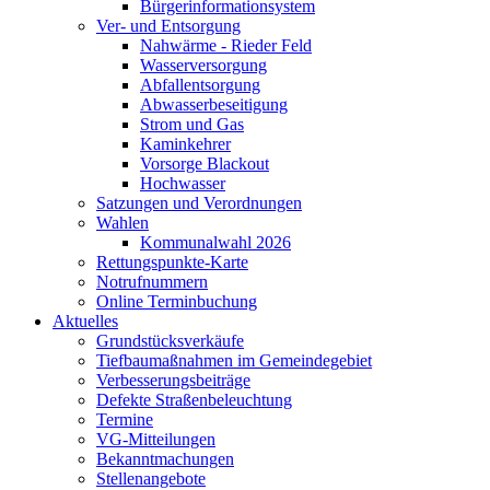
Bürgerinformationsystem
Ver- und Entsorgung
Nahwärme - Rieder Feld
Wasserversorgung
Abfallentsorgung
Abwasserbeseitigung
Strom und Gas
Kaminkehrer
Vorsorge Blackout
Hochwasser
Satzungen und Verordnungen
Wahlen
Kommunalwahl 2026
Rettungspunkte-Karte
Notrufnummern
Online Terminbuchung
Aktuelles
Grundstücksverkäufe
Tiefbaumaßnahmen im Gemeindegebiet
Verbesserungsbeiträge
Defekte Straßenbeleuchtung
Termine
VG-Mitteilungen
Bekanntmachungen
Stellenangebote