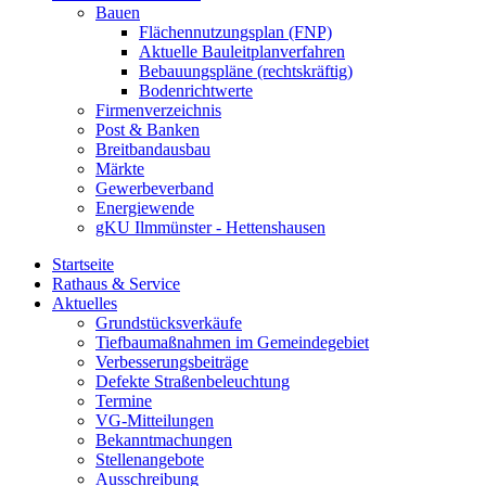
Bauen
Flächennutzungsplan (FNP)
Aktuelle Bauleitplanverfahren
Bebauungspläne (rechtskräftig)
Bodenrichtwerte
Firmenverzeichnis
Post & Banken
Breitbandausbau
Märkte
Gewerbeverband
Energiewende
gKU Ilmmünster - Hettenshausen
Startseite
Rathaus & Service
Aktuelles
Grundstücksverkäufe
Tiefbaumaßnahmen im Gemeindegebiet
Verbesserungsbeiträge
Defekte Straßenbeleuchtung
Termine
VG-Mitteilungen
Bekanntmachungen
Stellenangebote
Ausschreibung