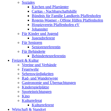
Soziales
Kirchen und Pfarrämter
Caritas - Nachbarschaftshilfe
Bündnis für Familie Landkreis Pfaffenhofen
Regens-Wagner - Offene Hilfen Pfaffenhofen
Hospizverein Pfaffenhofen eV
Johanniter
Für Kinder und Jugend
Jugendreferent
Für Senioren
Seniorenreferentin
Für Behinderte
Behindertenreferentin
Freizeit & Kultur
Vereine und Verbände
Feuerwehr
Sehenswürdigkeiten
Rad- und Wanderwege
Gastronomie und Übernachtungen
Kinderspielplätze
Sporteinrichtungen
Kino
Kulturreferat
Kulturreferent
Wirtschaft & Standort