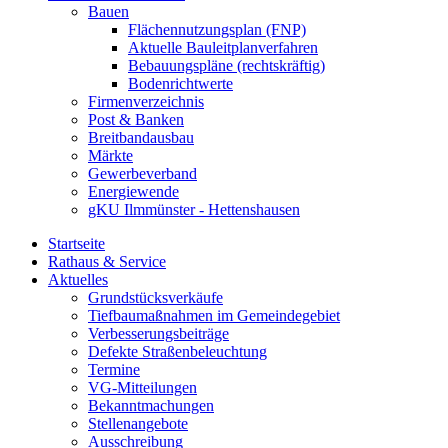
Bauen
Flächennutzungsplan (FNP)
Aktuelle Bauleitplanverfahren
Bebauungspläne (rechtskräftig)
Bodenrichtwerte
Firmenverzeichnis
Post & Banken
Breitbandausbau
Märkte
Gewerbeverband
Energiewende
gKU Ilmmünster - Hettenshausen
Startseite
Rathaus & Service
Aktuelles
Grundstücksverkäufe
Tiefbaumaßnahmen im Gemeindegebiet
Verbesserungsbeiträge
Defekte Straßenbeleuchtung
Termine
VG-Mitteilungen
Bekanntmachungen
Stellenangebote
Ausschreibung