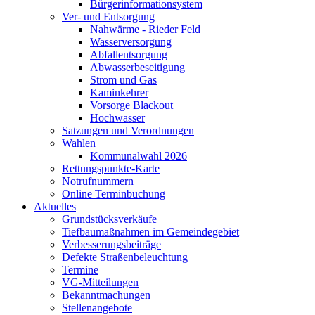
Bürgerinformationsystem
Ver- und Entsorgung
Nahwärme - Rieder Feld
Wasserversorgung
Abfallentsorgung
Abwasserbeseitigung
Strom und Gas
Kaminkehrer
Vorsorge Blackout
Hochwasser
Satzungen und Verordnungen
Wahlen
Kommunalwahl 2026
Rettungspunkte-Karte
Notrufnummern
Online Terminbuchung
Aktuelles
Grundstücksverkäufe
Tiefbaumaßnahmen im Gemeindegebiet
Verbesserungsbeiträge
Defekte Straßenbeleuchtung
Termine
VG-Mitteilungen
Bekanntmachungen
Stellenangebote