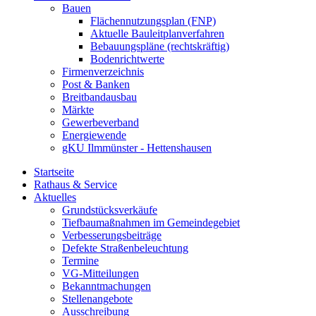
Bauen
Flächennutzungsplan (FNP)
Aktuelle Bauleitplanverfahren
Bebauungspläne (rechtskräftig)
Bodenrichtwerte
Firmenverzeichnis
Post & Banken
Breitbandausbau
Märkte
Gewerbeverband
Energiewende
gKU Ilmmünster - Hettenshausen
Startseite
Rathaus & Service
Aktuelles
Grundstücksverkäufe
Tiefbaumaßnahmen im Gemeindegebiet
Verbesserungsbeiträge
Defekte Straßenbeleuchtung
Termine
VG-Mitteilungen
Bekanntmachungen
Stellenangebote
Ausschreibung