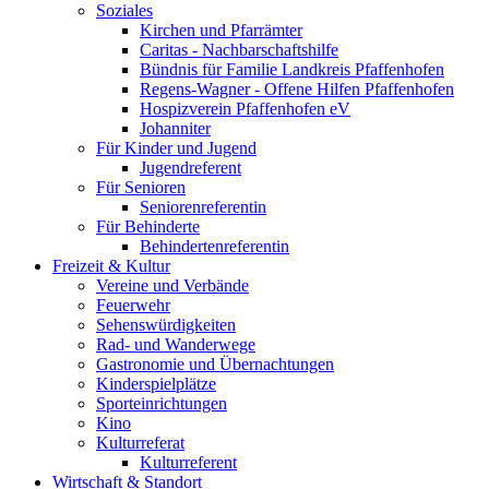
Soziales
Kirchen und Pfarrämter
Caritas - Nachbarschaftshilfe
Bündnis für Familie Landkreis Pfaffenhofen
Regens-Wagner - Offene Hilfen Pfaffenhofen
Hospizverein Pfaffenhofen eV
Johanniter
Für Kinder und Jugend
Jugendreferent
Für Senioren
Seniorenreferentin
Für Behinderte
Behindertenreferentin
Freizeit & Kultur
Vereine und Verbände
Feuerwehr
Sehenswürdigkeiten
Rad- und Wanderwege
Gastronomie und Übernachtungen
Kinderspielplätze
Sporteinrichtungen
Kino
Kulturreferat
Kulturreferent
Wirtschaft & Standort