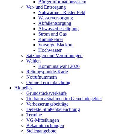
Bürgerinformationsystem
Ver- und Entsorgung
Nahwärme - Rieder Feld
Wasserversorgung
Abfallentsorgung
Abwasserbeseitigung
Strom und Gas
Kaminkehrer
Vorsorge Blackout
Hochwasser
Satzungen und Verordnungen
Wahlen
Kommunalwahl 2026
Rettungspunkte-Karte
Notrufnummern
Online Terminbuchung
Aktuelles
Grundstücksverkäufe
Tiefbaumaßnahmen im Gemeindegebiet
Verbesserungsbeiträge
Defekte Straßenbeleuchtung
Termine
VG-Mitteilungen
Bekanntmachungen
Stellenangebote