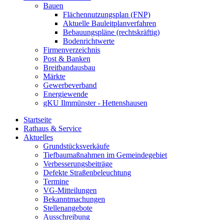
Bauen
Flächennutzungsplan (FNP)
Aktuelle Bauleitplanverfahren
Bebauungspläne (rechtskräftig)
Bodenrichtwerte
Firmenverzeichnis
Post & Banken
Breitbandausbau
Märkte
Gewerbeverband
Energiewende
gKU Ilmmünster - Hettenshausen
Startseite
Rathaus & Service
Aktuelles
Grundstücksverkäufe
Tiefbaumaßnahmen im Gemeindegebiet
Verbesserungsbeiträge
Defekte Straßenbeleuchtung
Termine
VG-Mitteilungen
Bekanntmachungen
Stellenangebote
Ausschreibung