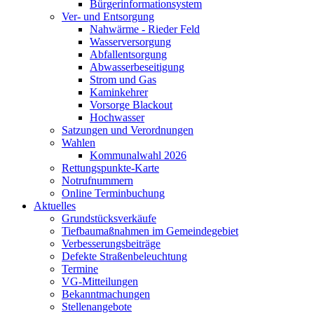
Bürgerinformationsystem
Ver- und Entsorgung
Nahwärme - Rieder Feld
Wasserversorgung
Abfallentsorgung
Abwasserbeseitigung
Strom und Gas
Kaminkehrer
Vorsorge Blackout
Hochwasser
Satzungen und Verordnungen
Wahlen
Kommunalwahl 2026
Rettungspunkte-Karte
Notrufnummern
Online Terminbuchung
Aktuelles
Grundstücksverkäufe
Tiefbaumaßnahmen im Gemeindegebiet
Verbesserungsbeiträge
Defekte Straßenbeleuchtung
Termine
VG-Mitteilungen
Bekanntmachungen
Stellenangebote