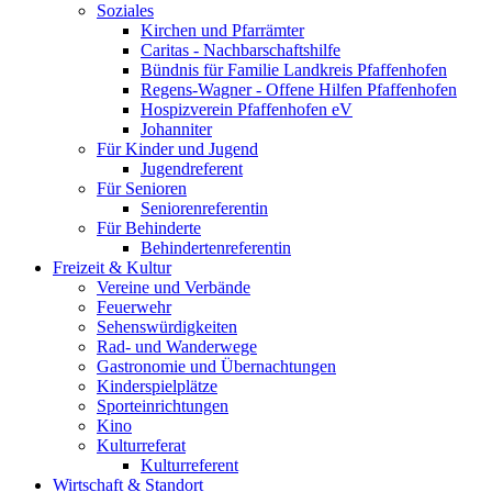
Soziales
Kirchen und Pfarrämter
Caritas - Nachbarschaftshilfe
Bündnis für Familie Landkreis Pfaffenhofen
Regens-Wagner - Offene Hilfen Pfaffenhofen
Hospizverein Pfaffenhofen eV
Johanniter
Für Kinder und Jugend
Jugendreferent
Für Senioren
Seniorenreferentin
Für Behinderte
Behindertenreferentin
Freizeit & Kultur
Vereine und Verbände
Feuerwehr
Sehenswürdigkeiten
Rad- und Wanderwege
Gastronomie und Übernachtungen
Kinderspielplätze
Sporteinrichtungen
Kino
Kulturreferat
Kulturreferent
Wirtschaft & Standort