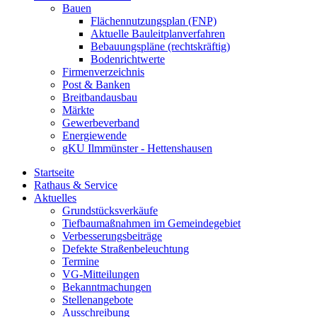
Bauen
Flächennutzungsplan (FNP)
Aktuelle Bauleitplanverfahren
Bebauungspläne (rechtskräftig)
Bodenrichtwerte
Firmenverzeichnis
Post & Banken
Breitbandausbau
Märkte
Gewerbeverband
Energiewende
gKU Ilmmünster - Hettenshausen
Startseite
Rathaus & Service
Aktuelles
Grundstücksverkäufe
Tiefbaumaßnahmen im Gemeindegebiet
Verbesserungsbeiträge
Defekte Straßenbeleuchtung
Termine
VG-Mitteilungen
Bekanntmachungen
Stellenangebote
Ausschreibung