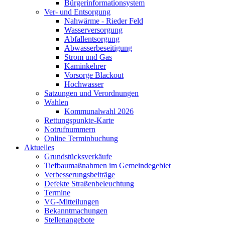
Bürgerinformationsystem
Ver- und Entsorgung
Nahwärme - Rieder Feld
Wasserversorgung
Abfallentsorgung
Abwasserbeseitigung
Strom und Gas
Kaminkehrer
Vorsorge Blackout
Hochwasser
Satzungen und Verordnungen
Wahlen
Kommunalwahl 2026
Rettungspunkte-Karte
Notrufnummern
Online Terminbuchung
Aktuelles
Grundstücksverkäufe
Tiefbaumaßnahmen im Gemeindegebiet
Verbesserungsbeiträge
Defekte Straßenbeleuchtung
Termine
VG-Mitteilungen
Bekanntmachungen
Stellenangebote