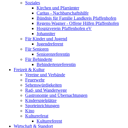
Soziales
Kirchen und Pfarrämter
Caritas - Nachbarschaftshilfe
Bündnis für Familie Landkreis Pfaffenhofen
Regens-Wagner - Offene Hilfen Pfaffenhofen
Hospizverein Pfaffenhofen eV
Johanniter
Für Kinder und Jugend
Jugendreferent
Für Senioren
Seniorenreferentin
Für Behinderte
Behindertenreferentin
Freizeit & Kultur
Vereine und Verbände
Feuerwehr
Sehenswürdigkeiten
Rad- und Wanderwege
Gastronomie und Übernachtungen
Kinderspielplätze
Sporteinrichtungen
Kino
Kulturreferat
Kulturreferent
Wirtschaft & Standort