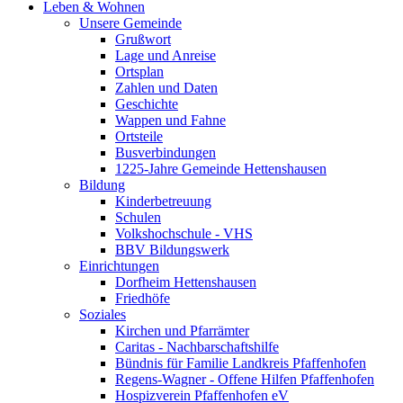
Leben & Wohnen
Unsere Gemeinde
Grußwort
Lage und Anreise
Ortsplan
Zahlen und Daten
Geschichte
Wappen und Fahne
Ortsteile
Busverbindungen
1225-Jahre Gemeinde Hettenshausen
Bildung
Kinderbetreuung
Schulen
Volkshochschule - VHS
BBV Bildungswerk
Einrichtungen
Dorfheim Hettenshausen
Friedhöfe
Soziales
Kirchen und Pfarrämter
Caritas - Nachbarschaftshilfe
Bündnis für Familie Landkreis Pfaffenhofen
Regens-Wagner - Offene Hilfen Pfaffenhofen
Hospizverein Pfaffenhofen eV