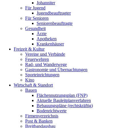
Johanniter
Für Jugend
Jugendbeauftragter
Für Senioren
Seniorenbeauftragte
Gesundheit
Ärzte
Apotheken
Krankenhäuser
Freizeit & Kultur
Vereine und Verbände
Feuerwehren
Rad- und Wanderwege
Gastronomie und Übernachtungen
Sporteinrichtungen
Kino
Wirtschaft & Standort
Bauen
Flächennutzungsplan (FNP)
Aktuelle Bauleitplanverfahren
Bebauungspläne (rechtskräftig)
Bodenrichtwerte
Firmenverzeichnis
Post & Banken
Breitbandausbau