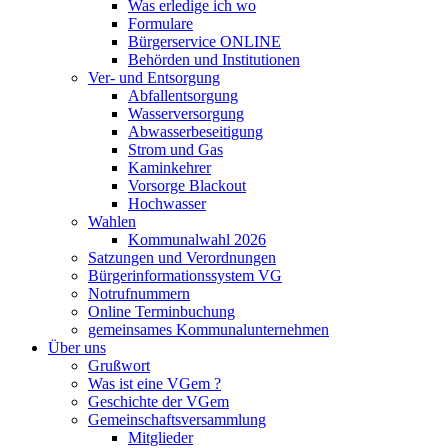
Was erledige ich wo
Formulare
Bürgerservice ONLINE
Behörden und Institutionen
Ver- und Entsorgung
Abfallentsorgung
Wasserversorgung
Abwasserbeseitigung
Strom und Gas
Kaminkehrer
Vorsorge Blackout
Hochwasser
Wahlen
Kommunalwahl 2026
Satzungen und Verordnungen
Bürgerinformationssystem VG
Notrufnummern
Online Terminbuchung
gemeinsames Kommunalunternehmen
Über uns
Grußwort
Was ist eine VGem ?
Geschichte der VGem
Gemeinschaftsversammlung
Mitglieder