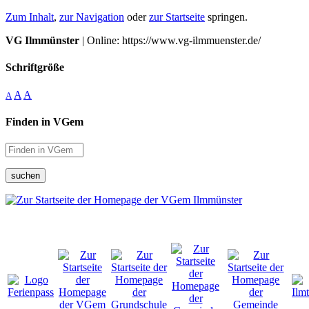
Zum Inhalt
,
zur Navigation
oder
zur Startseite
springen.
VG Ilmmünster
| Online: https://www.vg-ilmmuenster.de/
Schriftgröße
A
A
A
Finden in VGem
suchen