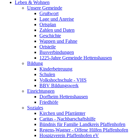
Leben & Wohnen
Unsere Gemeinde
Grußwort
Lage und Anreise
Ortsplan
Zahlen und Daten
Geschichte
Wappen und Fahne
Ortsteile
Busverbindungen
1225-Jahre Gemeinde Hettenshausen
Bildung
Kinderbetreuung
Schulen
Volkshochschule - VHS
BBV Bildungswerk
Einrichtungen
Dorfheim Hettenshausen
Friedhöfe
Soziales
Kirchen und Pfarrämter
Caritas - Nachbarschaftshilfe
Bündnis für Familie Landkreis Pfaffenhofen
Regens-Wagner - Offene Hilfen Pfaffenhofen
Hospizverein Pfaffenhofen eV