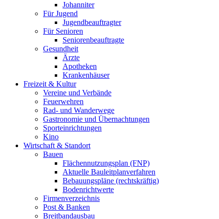
Johanniter
Für Jugend
Jugendbeauftragter
Für Senioren
Seniorenbeauftragte
Gesundheit
Ärzte
Apotheken
Krankenhäuser
Freizeit & Kultur
Vereine und Verbände
Feuerwehren
Rad- und Wanderwege
Gastronomie und Übernachtungen
Sporteinrichtungen
Kino
Wirtschaft & Standort
Bauen
Flächennutzungsplan (FNP)
Aktuelle Bauleitplanverfahren
Bebauungspläne (rechtskräftig)
Bodenrichtwerte
Firmenverzeichnis
Post & Banken
Breitbandausbau