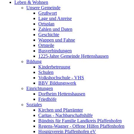
Leben & Wohnen
Unsere Gemeinde
Grußwort
Lage und Anreise
Ortsplan
Zahlen und Daten
Geschichte
Wappen und Fahne
Ortsteile
Busverbindungen
1225-Jahre Gemeinde Hettenshausen
Bildung
Kinderbetreuung
Schulen
Volkshochschule - VHS
BBV Bildungswerk
Einrichtungen
Dorfheim Hettenshausen
Friedhöfe
Soziales
Kirchen und Pfarrämter
Caritas - Nachbarschaftshilfe
Bündnis für Familie Landkreis Pfaffenhofen
Regens-Wagner - Offene Hilfen Pfaffenhofen
Hospizverein Pfaffenhofen eV