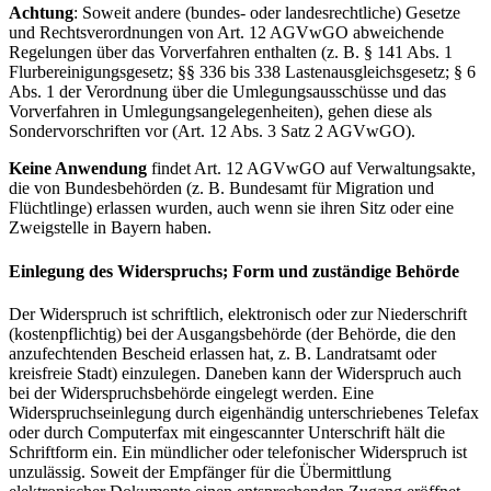
Achtung
: Soweit andere (bundes- oder landesrechtliche) Gesetze
und Rechtsverordnungen von Art. 12 AGVwGO abweichende
Regelungen über das Vorverfahren enthalten (z. B. § 141 Abs. 1
Flurbereinigungsgesetz; §§ 336 bis 338 Lastenausgleichsgesetz; § 6
Abs. 1 der Verordnung über die Umlegungsausschüsse und das
Vorverfahren in Umlegungsangelegenheiten), gehen diese als
Sondervorschriften vor (Art. 12 Abs. 3 Satz 2 AGVwGO).
Keine Anwendung
findet Art. 12 AGVwGO auf Verwaltungsakte,
die von Bundesbehörden (z. B. Bundesamt für Migration und
Flüchtlinge) erlassen wurden, auch wenn sie ihren Sitz oder eine
Zweigstelle in Bayern haben.
Einlegung des Widerspruchs; Form und zuständige Behörde
Der Widerspruch ist schriftlich, elektronisch oder zur Niederschrift
(kostenpflichtig) bei der Ausgangsbehörde (der Behörde, die den
anzufechtenden Bescheid erlassen hat, z. B. Landratsamt oder
kreisfreie Stadt) einzulegen. Daneben kann der Widerspruch auch
bei der Widerspruchsbehörde eingelegt werden. Eine
Widerspruchseinlegung durch eigenhändig unterschriebenes Telefax
oder durch Computerfax mit eingescannter Unterschrift hält die
Schriftform ein. Ein mündlicher oder telefonischer Widerspruch ist
unzulässig. Soweit der Empfänger für die Übermittlung