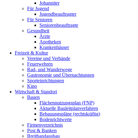
Johanniter
Für Jugend
Jugendbeauftragter
Für Senioren
Seniorenbeauftragte
Gesundheit
Ärzte
Apotheken
Krankenhäuser
Freizeit & Kultur
Vereine und Verbände
Feuerwehren
Rad- und Wanderwege
Gastronomie und Übernachtungen
Sporteinrichtungen
Kino
Wirtschaft & Standort
Bauen
Flächennutzungsplan (FNP)
Aktuelle Bauleitplanverfahren
Bebauungspläne (rechtskräftig)
Bodenrichtwerte
Firmenverzeichnis
Post & Banken
Breitbandausbau