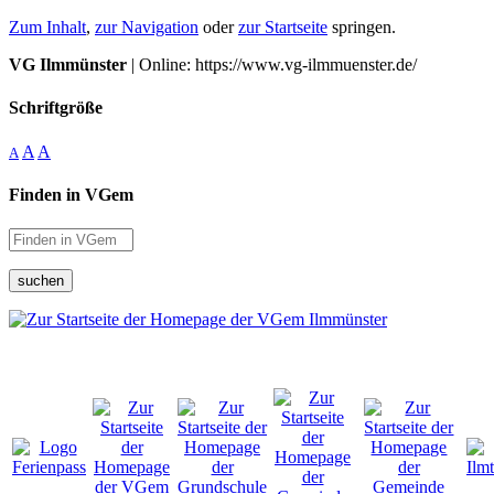
Zum Inhalt
,
zur Navigation
oder
zur Startseite
springen.
VG Ilmmünster
| Online: https://www.vg-ilmmuenster.de/
Schriftgröße
A
A
A
Finden in VGem
suchen