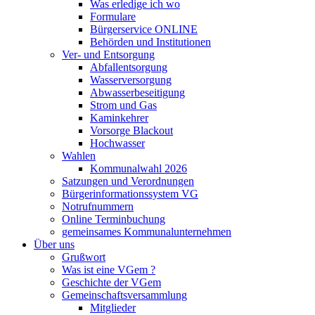
Was erledige ich wo
Formulare
Bürgerservice ONLINE
Behörden und Institutionen
Ver- und Entsorgung
Abfallentsorgung
Wasserversorgung
Abwasserbeseitigung
Strom und Gas
Kaminkehrer
Vorsorge Blackout
Hochwasser
Wahlen
Kommunalwahl 2026
Satzungen und Verordnungen
Bürgerinformationssystem VG
Notrufnummern
Online Terminbuchung
gemeinsames Kommunalunternehmen
Über uns
Grußwort
Was ist eine VGem ?
Geschichte der VGem
Gemeinschaftsversammlung
Mitglieder