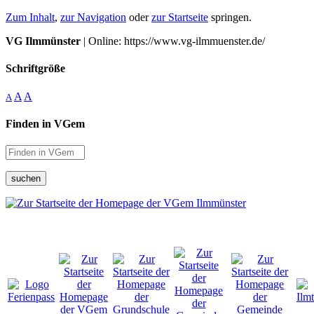
Zum Inhalt
,
zur Navigation
oder
zur Startseite
springen.
VG Ilmmünster
| Online: https://www.vg-ilmmuenster.de/
Schriftgröße
A
A
A
Finden in VGem
suchen