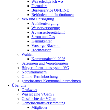
Was erledige ich wo
Formulare
Bürgerservice ONLINE
Behörden und Institutionen
Ver- und Entsorgung
Abfallentsorgung
Wasserversorgung
Abwasserbeseitigung
Strom und Gas
Kaminkehrer
Vorsorge Blackout
Hochwasser
Wahlen
Kommunalwahl 2026
Satzungen und Verordnungen
Bürgerinformationssystem VG
Notrufnummern
Online Terminbuchung
gemeinsames Kommunalunternehmen
Über uns
Grußwort
Was ist eine VGem ?
Geschichte der VGem
Gemeinschaftsversammlung
Mitglieder