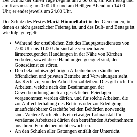
Der Schutz der stillen Tage beginnt um 2.00 Uhr, am Karfreitag und
am Karsamstag um 0.00 Uhr und am Heiligen Abend um 14.00
Uhr; er endet jeweils um 24.00 Uhr.
Der Schutz des
Festes Mariä Himmelfahrt
in den Gemeinden, in
denen es nicht gesetzlicher Feiertag ist, und des Buß- und Bettags ist
wie folgt geregelt:
Während der ortsüblichen Zeit des Hauptgottesdienstes von
7.00 Uhr bis 11.00 Uhr sind alle vermeidbaren
lärmerzeugenden Handlungen in der Nähe von Kirchen
verboten, soweit diese Handlungen geeignet sind, den
Gottesdienst zu stören.
Den bekenntniszugehörigen Arbeitnehmern sämtlicher
öffentlichen und privaten Betriebe und Verwaltungen steht
das Recht zu, von der Arbeit fernzubleiben. Dies gilt nicht für
Arbeiten, welche nach den Bestimmungen der
Gewerbeordnung auch an gesetzlichen Feiertagen
vorgenommen werden dürfen, und für solche Arbeiten, die
zur Aufrechterhaltung des Betriebs oder zur Erledigung
unaufschiebbarer Geschäfte bei den Behörden notwendig
sind. Weitere Nachteile als ein etwaiger Lohnausfall für
versäumte Arbeitszeit dürfen den betreffenden Arbeitnehmern
aus ihrem Fernbleiben nicht erwachsen.
An den Schulen aller Gattungen entfällt der Unterricht.