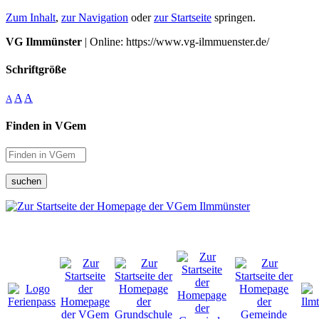
Zum Inhalt
,
zur Navigation
oder
zur Startseite
springen.
VG Ilmmünster
| Online: https://www.vg-ilmmuenster.de/
Schriftgröße
A
A
A
Finden in VGem
suchen