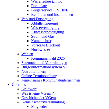
Was erledige ich wo
Formulare
Bürgerservice ONLINE
Behörden und Institutionen
Ver- und Entsorgung
Abfallentsorgung
Wasserversorgung
Abwasserbeseitigung
Strom und Gas
Kaminkehrer
Vorsorge Blackout
Hochwasser
Wahlen
Kommunalwahl 2026
Satzungen und Verordnungen
Bürgerinformationssystem VG
Notrufnummern
Online Terminbuchung
gemeinsames Kommunalunternehmen
Über uns
Grußwort
Was ist eine VGem ?
Geschichte der VGem
Gemeinschaftsversammlung
Mitglieder