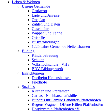
Leben & Wohnen
Unsere Gemeinde
Grußwort
Lage und Anreise
Ortsplan
Zahlen und Daten
Geschichte
Wappen und Fahne
Ortsteile
Busverbindungen
1225-Jahre Gemeinde Hettenshausen
Bildung
Kinderbetreuung
Schulen
Volkshochschule - VHS
BBV Bildungswerk
Einrichtungen
Dorfheim Hettenshausen
Friedhöfe
Soziales
Kirchen und Pfarrämter
Caritas - Nachbarschaftshilfe
Bündnis für Familie Landkreis Pfaffenhofen
Regens-Wagner - Offene Hilfen Pfaffenhofen
Hospizverein Pfaffenhofen eV