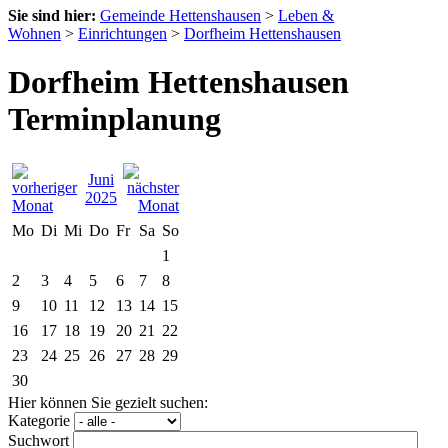
Sie sind hier:
Gemeinde Hettenshausen
>
Leben &
Wohnen
>
Einrichtungen
>
Dorfheim Hettenshausen
Dorfheim Hettenshausen
Terminplanung
Juni
2025
Mo
Di
Mi
Do
Fr
Sa
So
1
2
3
4
5
6
7
8
9
10
11
12
13
14
15
16
17
18
19
20
21
22
23
24
25
26
27
28
29
30
Hier können Sie gezielt suchen:
Kategorie
Suchwort