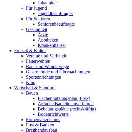
Johanniter
Für Jugend
Jugendbeauftragter
Für Senioren
Seniorenbeauftragte
Gesundheit
Ärzte
Apotheken
Krankenhäuser
Freizeit & Kultur
Vereine und Verbände
Feuerwehren
Rad- und Wanderwege
Gastronomie und Übernachtungen
Sporteinrichtungen
Kino
Wirtschaft & Standort
Bauen
Flächennutzungsplan (FNP)
Aktuelle Bauleitplanverfahren
Bebauungspläne (rechtskräftig)
Bodenrichtwerte
Firmenverzeichnis
Post & Banken
Breitbandausbau